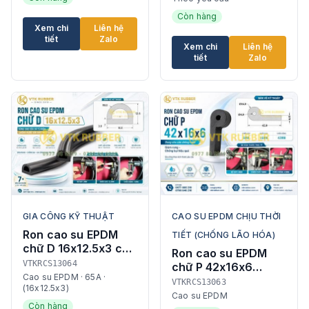
Còn hàng
Xem chi
Liên hệ
tiết
Zalo
Xem chi
Liên hệ
tiết
Zalo
GIA CÔNG KỸ THUẬT
CAO SU EPDM CHỊU THỜI
Ron cao su EPDM
TIẾT (CHỐNG LÃO HÓA)
chữ D 16x12.5x3 cửa
Ron cao su EPDM
tủ điện tại Khánh
VTKRCS13064
chữ P 42x16x6
Hòa
Cao su EPDM · 65A ·
chống nước, chống
VTKRCS13063
(16x12.5x3)
bụi Bắc Ninh
Cao su EPDM
Còn hàng