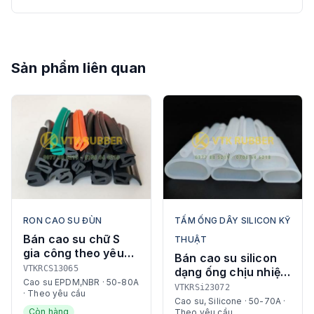
Sản phẩm liên quan
RON CAO SU ĐÙN
TẤM ỐNG DÂY SILICON KỸ
Bán cao su chữ S
THUẬT
gia công theo yêu
Bán cao su silicon
cầu | EPDM,
VTKRCS13065
dạng ống chịu nhiệt
Silicone, NBR
Cao su EPDM,NBR · 50-80A
đa dạng kích thước
VTKRSi23072
· Theo yêu cầu
Cao su, Silicone · 50-70A ·
Còn hàng
Theo yêu cầu