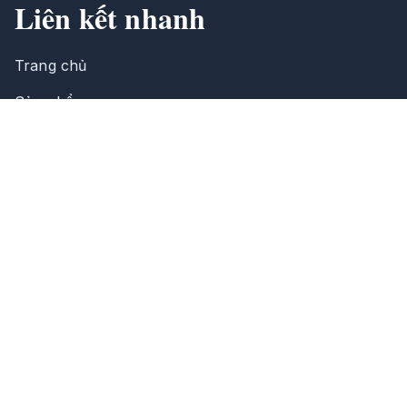
Liên kết nhanh
Trang chủ
Sản phẩm
Giới thiệu
Tin tức
Liên hệ
Thông tin liên hệ
390/31 Hà Huy Giáp, phường An Phú Đông,
Thành phố Hồ Chí Minh
0708 646 218