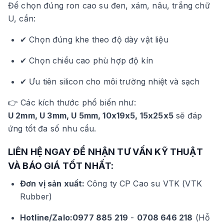
Để chọn đúng ron cao su đen, xám, nâu, trắng chữ
U, cần:
✔ Chọn đúng khe theo độ dày vật liệu
✔ Chọn chiều cao phù hợp độ kín
✔ Ưu tiên silicon cho môi trường nhiệt và sạch
👉 Các kích thước phổ biến như:
U 2mm, U 3mm, U 5mm, 10x19x5, 15x25x5
sẽ đáp
ứng tốt đa số nhu cầu.
LIÊN HỆ NGAY ĐỂ NHẬN TƯ VẤN KỸ THUẬT
VÀ BÁO GIÁ TỐT NHẤT:
Đơn vị sản xuất:
Công ty CP Cao su VTK (VTK
Rubber)
Hotline/Zalo:
0977 885 219
-
0708 646 218
(Hỗ