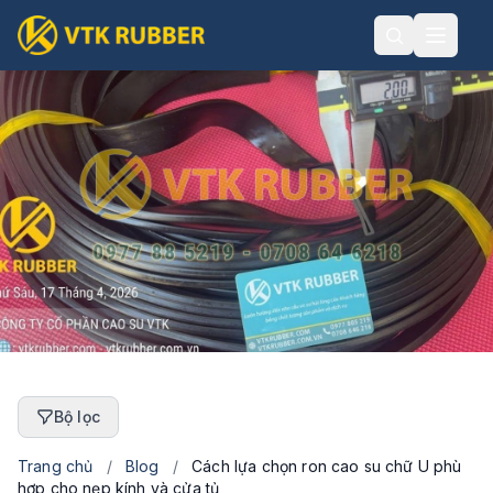
Bộ lọc
Trang chủ
/
Blog
/
Cách lựa chọn ron cao su chữ U phù
hợp cho nẹp kính và cửa tủ