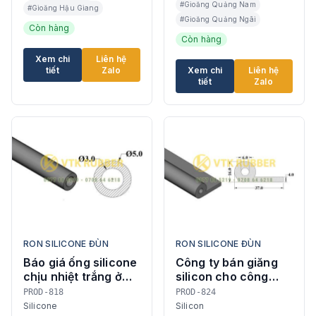
#Gioăng Quảng Nam
#Gioăng Hậu Giang
#Gioăng Quảng Ngãi
Còn hàng
Còn hàng
Xem chi
Liên hệ
tiết
Zalo
Xem chi
Liên hệ
tiết
Zalo
RON SILICONE ĐÙN
RON SILICONE ĐÙN
Báo giá ống silicone
Công ty bán giăng
chịu nhiệt trắng ở
silicon cho công
Sóc Trăng
trình ở Bạc Liêu
PROD-818
PROD-824
Silicone
Silicon