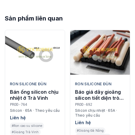
Sản phẩm liên quan
RON SILICONE ĐÙN
RON SILICONE ĐÙN
Bán ống silicon chịu
Báo giá dây gioăng
nhiệt ở Trà Vinh
silicon tiết diện tròn
màu đỏ ở Quảng
PROD-764
PROD-692
Ngãi
Silicon · 65A · Theo yêu cầu
Silicon chịu nhiệt · 65A ·
Theo yêu cầu
Liên hệ
Liên hệ
#Ron cao su silicone
#Gioăng Đà Nẵng
#Gioăng Trà Vinh