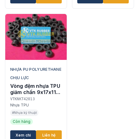
NHỰA PU POLYURETHANE
CHỊU LỰC
Vòng đệm nhựa TPU
giảm chấn 9x17x11
đàn hồi ổn định
VTKNKT42013
Nhựa TPU
#Nhựa kỹ thuật
Còn hàng
Xem chi
Liên hệ