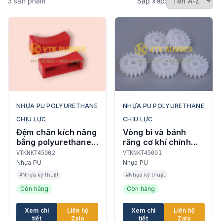
3 sản phẩm
Sắp xếp:
NHỰA PU POLYURETHANE
NHỰA PU POLYURETHANE
CHỊU LỰC
CHỊU LỰC
Đệm chân kích nâng
Vòng bi và bánh
bằng polyurethane
răng cơ khí chính
PU màu đỏ
xác tại Cà Mau
VTKNKT45002
VTKNKT45001
Nhựa PU
Nhựa PU
#Nhựa kỹ thuật
#Nhựa kỹ thuật
Còn hàng
Còn hàng
Xem chi
Liên hệ
Xem chi
Liên hệ
tiết
Zalo
tiết
Zalo