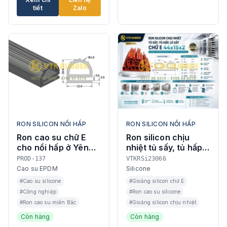
tiết
Zalo
RON SILICON NỒI HẤP
RON SILICON NỒI HẤP
Ron cao su chữ E
Ron silicon chịu
cho nồi hấp ở Yên
nhiệt tủ sấy, tủ hấp
Bái
chữ E 44x15x2 Hà
PROD-137
VTKRSi23066
Nội
Cao su EPDM
Silicone
#Cao su silicone
#Gioăng silicon chữ E
#Công nghiệp
#Ron cao su silicone
#Ron cao su miền Bắc
#Gioăng silicon chịu nhiệt
Còn hàng
Còn hàng