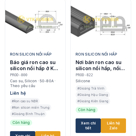
RON SILICON NỒI HẤP
RON SILICON NỒI HẤP
Báo giá ron cao su
Nơi bán ron cao su
silicon nồi hấp ở Kon
silicon nồi hấp, nồi
Tum
hơi ở TP. Cần Thơ
PROD-800
PROD-822
Cao su, Silicon · 50-80A ·
Silicone
Theo yêu cầu
#Gioăng Trà Vinh
Liên hệ
#Gioăng Hậu Giang
#Ron cao su NBR
#Gioăng Kiên Giang
#Ron silicon miền Trung
Còn hàng
#Gioăng Bình Thuận
Còn hàng
Xem chi
Liên hệ
tiết
Zalo
Xem chi
Liên hệ