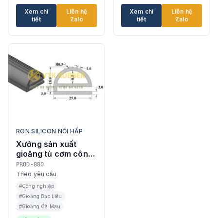
Xem chi
Liên hệ
Xem chi
Liên hệ
tiết
Zalo
tiết
Zalo
RON SILICON NỒI HẤP
Xưởng sản xuất
gioăng tủ cơm công
nghiệp, tủ cơm ở
PROD-880
Cần Thơ
Theo yêu cầu
#Công nghiệp
#Gioăng Bạc Liêu
#Gioăng Cà Mau