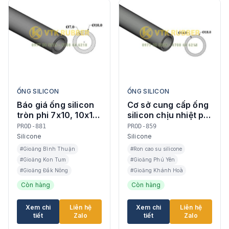
ỐNG SILICON
ỐNG SILICON
Báo giá ống silicon
Cơ sở cung cấp ống
tròn phi 7x10, 10x14
silicon chịu nhiệt phi
ở Lâm Đồng
D4, D6, D7 ở Đắk
PROD-881
PROD-859
Lắk
Silicone
Silicone
#Gioăng Bình Thuận
#Ron cao su silicone
#Gioăng Kon Tum
#Gioăng Phú Yên
#Gioăng Đắk Nông
#Gioăng Khánh Hoà
Còn hàng
Còn hàng
Xem chi
Liên hệ
Xem chi
Liên hệ
tiết
Zalo
tiết
Zalo