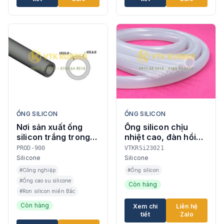
ỐNG SILICON
ỐNG SILICON
Nơi sản xuất ống
Ống silicon chịu
silicon trắng trong
nhiệt cao, đàn hồi
chịu nhiệt ở Vĩnh
tốt, dùng cho thiết bị
PROD-900
VTKRSi23021
Phúc
kỹ thuật
Silicone
Silicone
#Công nghiệp
#Ống silicon
#Ống cao su silicone
Còn hàng
#Ron silicon miền Bắc
Còn hàng
Xem chi
Liên hệ
tiết
Zalo