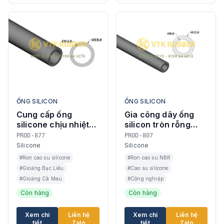
ỐNG SILICON
ỐNG SILICON
Cung cấp ống
Gia công dây ống
silicone chịu nhiệt
silicon tròn rỗng
phi 14 × 18 ở Cần
chịu nhiệt ở Gia Lai
PROD-877
PROD-807
Thơ
Silicone
Silicone
#Ron cao su silicone
#Ron cao su NBR
#Gioăng Bạc Liêu
#Cao su silicone
#Gioăng Cà Mau
#Công nghiệp
Còn hàng
Còn hàng
Xem chi
Liên hệ
Xem chi
Liên hệ
tiết
Zalo
tiết
Zalo