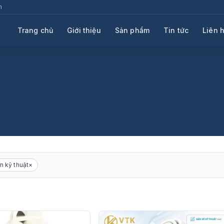
m
Trang chủ
Giới thiệu
Sản phẩm
Tin tức
Liên 
on kỹ thuật
×