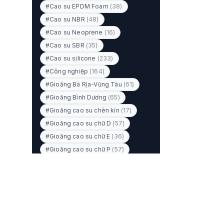
#Cao su EPDM Foam
(38)
#Cao su NBR
(48)
#Cao su Neoprene
(16)
#Cao su SBR
(35)
#Cao su silicone
(233)
#Công nghiệp
(164)
#Gioăng Bà Rịa-Vũng Tàu
(61)
#Gioăng Bình Dương
(65)
#Gioăng cao su chèn kín
(17)
#Gioăng cao su chữ D
(57)
#Gioăng cao su chữ E
(36)
#Gioăng cao su chữ P
(57)
#Gioăng cao su NBR
(27)
#Gioăng cao su xốp
(34)
#Gioăng cao su xốp kẽm
(21)
#Gioăng chịu nhiệt
(44)
#Gioăng chữ I
(6)