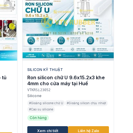
SILICON KỸ THUẬT
 tủ
Ron silicon chữ U 9.6x15.2x3 khe
4mm cho cửa máy tại Huế
VTKRSi23052
Silicone
#Gioăng silicone chữ U
#Gioăng silicon chịu nhiệt
#Cao su silicone
Còn hàng
Xem chi tiết
Liên hệ Zalo