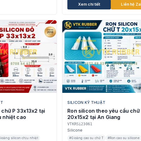
Xem chi tiết
Liên hệ Za
ẬT
SILICON KỸ THUẬT
ỏ chữ P 33x13x2 tại
Ron silicon theo yêu cầu chữ
u nhiệt cao
20x15x2 tại An Giang
VTKRSi23061
Silicone
ioăng silicon chịu nhiệt
#Gioăng cao su chữ T
#Ron cao su silicone