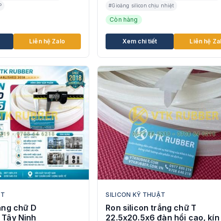
P
#Gioăng silicon chịu nhiệt
Còn hàng
Liên hệ Zalo
Xem chi tiết
Liên hệ Za
ẬT
SILICON KỸ THUẬT
rắng chữ D
Ron silicon trắng chữ T
 Tây Ninh
22.5x20.5x6 đàn hồi cao, kín