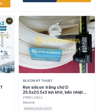
lo
SILICON KỸ THUẬT
 T
Ron silicon trắng chữ D
25.5x20.5x3 kín khít, bền nhiệt
cao
VTKRSi23013
Silicone
#Gioăng silicon chữ D