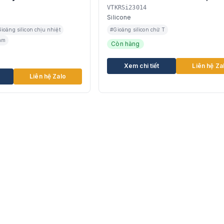
VTKRSi23014
Silicone
ioăng silicon chịu nhiệt
#Gioăng silicon chữ T
Nam
Còn hàng
Xem chi tiết
Liên hệ Za
Liên hệ Zalo