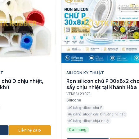
ẬT
SILICON KỸ THUẬT
 chữ D chịu nhiệt,
Ron silicon chữ P 30x8x2 cho
khít
sấy chịu nhiệt tại Khánh Hòa
VTKRSi23071
Silicone
#Gioăng silicon chữ P
#Gioăng silicon cửa lò nướng, tủ hấp
#Gioăng silicon chịu nhiệt
Còn hàng
Liên hệ Zalo