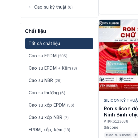
Cao su kỹ thuật
(6)
Chất liệu
Tất cả chất liệu
Cao su EPDM
(205)
Cao su EPDM + Kẽm
(3)
Cao su NBR
(26)
Cao su thường
(6)
SILICON KỸ THU
Cao su xốp EPDM
(56)
Ron silicon đ
Ninh Bình chị
Cao su xốp NBR
(7)
VTKRSi23038
Silicone
EPDM, xốp, kẽm
(18)
#Cao su silicone
#G