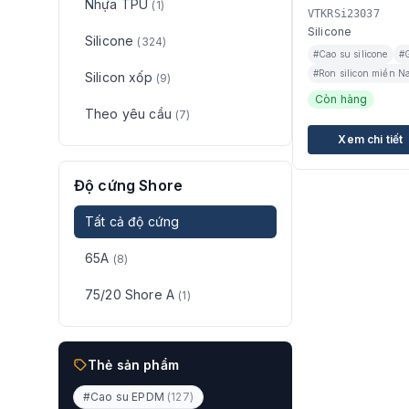
Nhựa TPU
(1)
VTKRSi23037
Silicone
Silicone
(324)
#Cao su silicone
#G
#Ron silicon miền 
Silicon xốp
(9)
Còn hàng
Theo yêu cầu
(7)
Xem chi tiết
Độ cứng Shore
Tất cả độ cứng
65A
(8)
75/20 Shore A
(1)
Thẻ sản phẩm
#Cao su EPDM
(127)