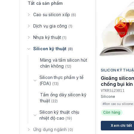
Tất cả sản phẩm
Cao su silicon xốp
(6)
Dịch vụ gia công
(1)
Nhựa kỹ thuật
(1)
Silicon kỹ thuật
(8)
Màng và tấm silicon hút
chân không
(12)
SILICON KỸ THU
Silicon thực phẩm y tế
Gioăng silicon
(FDA)
chống bụi kín 
(13)
VTKRSi23011
Tấm ống dây silicon kỹ
Silicone
thuật
(22)
#Ron cao su silicone
Silicon kỹ thuật chịu
Còn hàng
nhiệt độ cao
(19)
Xem chi tiết
Ứng dụng ngành
(0)