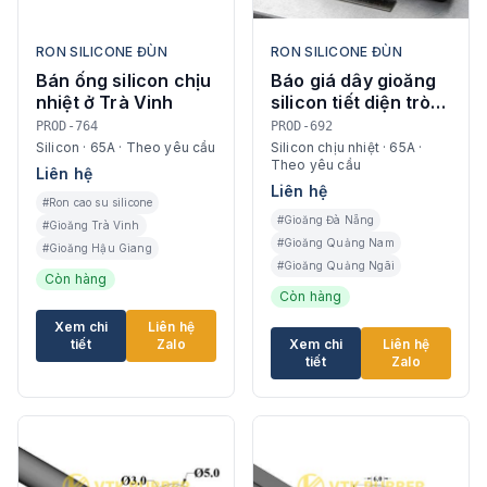
RON SILICONE ĐÙN
RON SILICONE ĐÙN
Bán ống silicon chịu
Báo giá dây gioăng
nhiệt ở Trà Vinh
silicon tiết diện tròn
màu đỏ ở Quảng
PROD-764
PROD-692
Ngãi
Silicon · 65A · Theo yêu cầu
Silicon chịu nhiệt · 65A ·
Theo yêu cầu
Liên hệ
Liên hệ
#Ron cao su silicone
#Gioăng Đà Nẵng
#Gioăng Trà Vinh
#Gioăng Quảng Nam
#Gioăng Hậu Giang
#Gioăng Quảng Ngãi
Còn hàng
Còn hàng
Xem chi
Liên hệ
tiết
Zalo
Xem chi
Liên hệ
tiết
Zalo