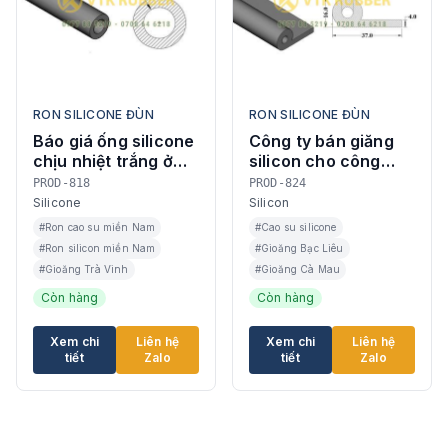
RON SILICONE ĐÙN
RON SILICONE ĐÙN
Báo giá ống silicone
Công ty bán giăng
chịu nhiệt trắng ở
silicon cho công
Sóc Trăng
trình ở Bạc Liêu
PROD-818
PROD-824
Silicone
Silicon
#Ron cao su miền Nam
#Cao su silicone
#Ron silicon miền Nam
#Gioăng Bạc Liêu
#Gioăng Trà Vinh
#Gioăng Cà Mau
Còn hàng
Còn hàng
Xem chi
Liên hệ
Xem chi
Liên hệ
tiết
Zalo
tiết
Zalo