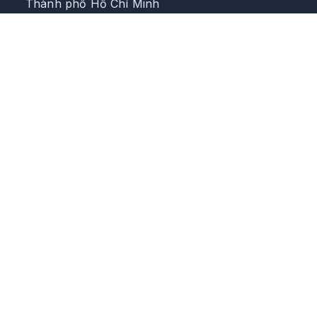
Thành phố Hồ Chí Minh
0708 646 218
congtyvtk@vtkrubber.com
Zalo
Đăng ký nhận tin
Nhận thông tin sản phẩm mới và ưu đãi đặc biệt
Đăng ký