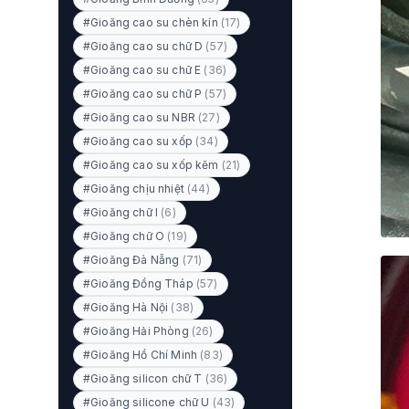
#Gioăng cao su chèn kín
(17)
#Gioăng cao su chữ D
(57)
#Gioăng cao su chữ E
(36)
#Gioăng cao su chữ P
(57)
#Gioăng cao su NBR
(27)
#Gioăng cao su xốp
(34)
#Gioăng cao su xốp kẽm
(21)
#Gioăng chịu nhiệt
(44)
#Gioăng chữ I
(6)
#Gioăng chữ O
(19)
#Gioăng Đà Nẵng
(71)
#Gioăng Đồng Tháp
(57)
#Gioăng Hà Nội
(38)
#Gioăng Hải Phòng
(26)
#Gioăng Hồ Chí Minh
(83)
#Gioăng silicon chữ T
(36)
#Gioăng silicone chữ U
(43)