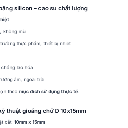
ioăng silicon – cao su chất lượng
nhiệt
t, không mùi
rường thực phẩm, thiết bị nhiệt
M
t, chống lão hóa
rường ẩm, ngoài trời
họn theo
mục đích sử dụng thực tế
.
kỹ thuật gioăng chữ D 10x15mm
ặt cắt:
10mm x 15mm