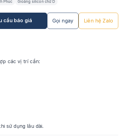
nh Phúc
Gioăng silicon chữ D
u cầu báo giá
Gọi ngay
Liên hệ Zalo
p các vị trí cần:
hi sử dụng lâu dài.