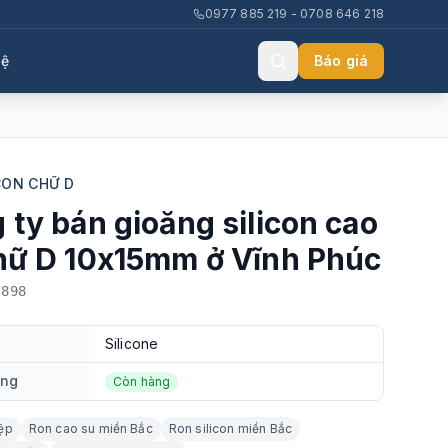
0977 885 219 - 0708 646 218
hệ
Báo giá
CON CHỮ D
 ty bán gioăng silicon cao
hữ D 10x15mm ở Vĩnh Phúc
-898
Silicone
ạng
Còn hàng
ệp
Ron cao su miền Bắc
Ron silicon miền Bắc