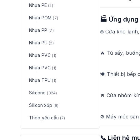
Nhựa PE
(2)
Nhựa POM
(7)
🏭 Ứng dụng 
Nhựa PP
(7)
❄️ Cửa kho lạnh
Nhựa PU
(2)
🔥 Tủ sấy, buồng
Nhựa PVC
(1)
Nhựa PVC
(1)
🍽️ Thiết bị bếp
Nhựa TPU
(1)
Silicone
(324)
🚪 Cửa nhôm kín
Silicon xốp
(9)
⚙️ Máy móc sản x
Theo yêu cầu
(7)
📞 Liên hệ m