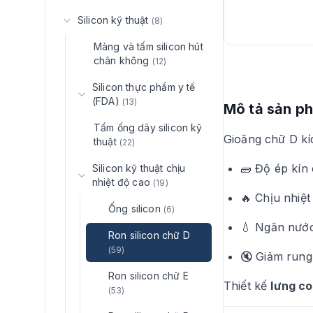
Silicon kỹ thuật
(8)
Màng và tấm silicon hút
chân không
(12)
Silicon thực phẩm y tế
(FDA)
(13)
Mô tả sản p
Tấm ống dây silicon kỹ
Gioăng chữ D k
thuật
(22)
🧱 Độ ép kín
Silicon kỹ thuật chịu
nhiệt độ cao
(19)
🔥 Chịu nhiệt
Ống silicon
(6)
💧 Ngăn nước
Ron silicon chữ D
(59)
🔇 Giảm rung
Ron silicon chữ E
Thiết kế
lưng c
(53)