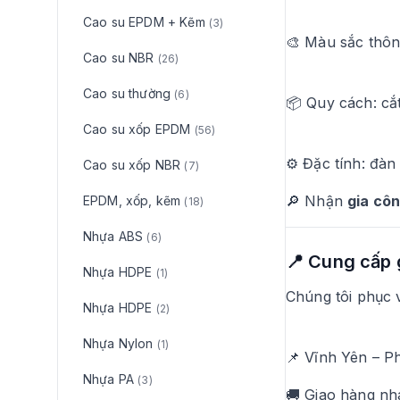
Cao su EPDM + Kẽm
(3)
🎨 Màu sắc thôn
Cao su NBR
(26)
Cao su thường
(6)
📦 Quy cách: cắt
Cao su xốp EPDM
(56)
⚙️ Đặc tính: đàn
Cao su xốp NBR
(7)
🔎 Nhận
gia côn
EPDM, xốp, kẽm
(18)
Nhựa ABS
(6)
📍 Cung cấp 
Nhựa HDPE
(1)
Chúng tôi phục 
Nhựa HDPE
(2)
Nhựa Nylon
(1)
📌 Vĩnh Yên – P
Nhựa PA
(3)
🚚 Giao hàng nha