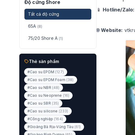
Độ cứng Shore
📱
Hotline/Zalo:
Tất cả độ cứng
65A
(8)
🌐
Website:
vtkr
75/20 Shore A
(1)
Thẻ sản phẩm
#Cao su EPDM
(127)
#Cao su EPDM Foam
(38)
#Cao su NBR
(48)
#Cao su Neoprene
(16)
#Cao su SBR
(35)
#Cao su silicone
(233)
#Công nghiệp
(164)
#Gioăng Bà Rịa-Vũng Tàu
(61)
#Gioăng Bình Dương
(65)