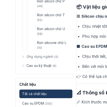
Ron silicon chữ P
📦 Vật liệu g
(49)
Ron silicon chữ T
🟥
Silicon chịu 
(52)
Chịu nhiệt tố
Ron silicon chữ U
(58)
Phù hợp môi t
Ron silicone chữ L
⬛
Cao su EPD
(10)
Chịu thời tiế
Ứng dụng ngành
(0)
Cao su kỹ thuật
(6)
Bền với môi t
👉 Có thể lựa c
Chất liệu
📐 Thông số 
Tất cả chất liệu
📏 Kích thước m
Cao su EPDM
(205)