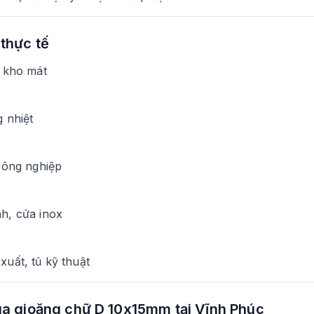
thực tế
, kho mát
 nhiệt
 công nghiệp
h, cửa inox
uất, tủ kỹ thuật
ua gioăng chữ D 10x15mm tại Vĩnh Phúc