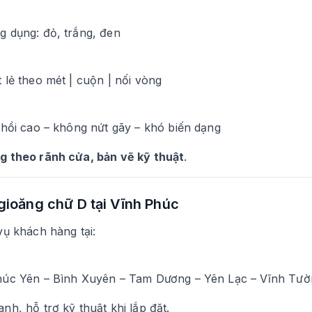
g dụng: đỏ, trắng, đen
 lẻ theo mét | cuộn | nối vòng
 hồi cao – không nứt gãy – khó biến dạng
g theo rãnh cửa, bản vẽ kỹ thuật
.
gioăng chữ D tại Vĩnh Phúc
vụ khách hàng tại:
húc Yên – Bình Xuyên – Tam Dương – Yên Lạc – Vĩnh Tườ
nh, hỗ trợ kỹ thuật khi lắp đặt.