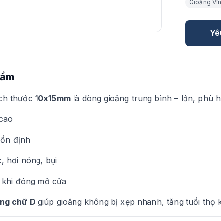
Gioăng Vĩ
Yê
hẩm
ích thước
10x15mm
là dòng gioăng trung bình – lớn, phù hợ
 cao
 ổn định
, hơi nóng, bụi
 khi đóng mở cửa
ong chữ D
giúp gioăng không bị xẹp nhanh, tăng tuổi thọ k