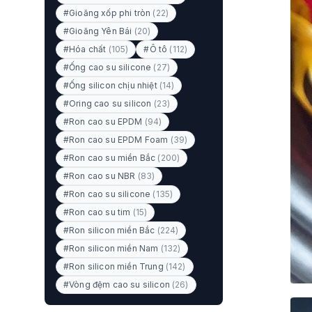
#Gioăng xốp phi tròn
(22)
#Gioăng Yên Bái
(20)
#Hóa chất
(105)
#Ô tô
(112)
#Ống cao su silicone
(27)
#Ống silicon chịu nhiệt
(14)
#Oring cao su silicon
(23)
#Ron cao su EPDM
(94)
#Ron cao su EPDM Foam
(39)
#Ron cao su miền Bắc
(200)
#Ron cao su NBR
(83)
#Ron cao su silicone
(135)
#Ron cao su tim
(15)
#Ron silicon miền Bắc
(224)
#Ron silicon miền Nam
(132)
#Ron silicon miền Trung
(142)
#Vòng đệm cao su silicon
(26)