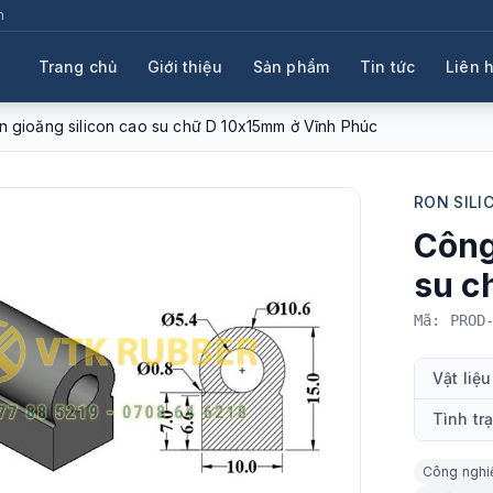
m
Trang chủ
Giới thiệu
Sản phẩm
Tin tức
Liên 
n gioăng silicon cao su chữ D 10x15mm ở Vĩnh Phúc
RON SILI
Công
su c
Mã: PROD
Vật liệu
Tình tr
Công nghi