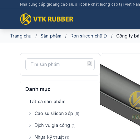
Nhà cung cấp gioăng cao su, silicone chất lượng cao tại Việt Na
Trang chủ
/
Sản phẩm
/
Ron silicon chữ D
/
Công ty bá
Danh mục
Tất cả sản phẩm
Cao su silicon xốp
(6)
Dịch vụ gia công
(1)
Nhựa kỹ thuật
(1)