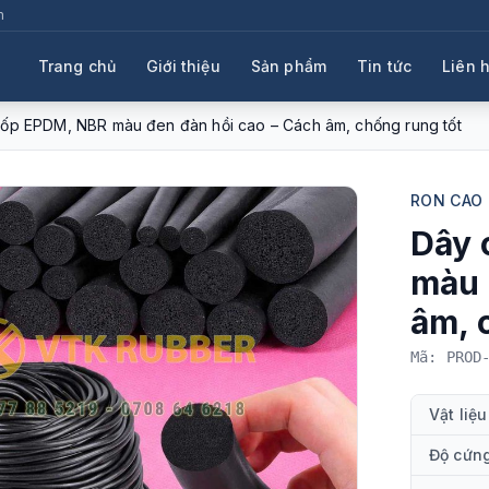
m
Trang chủ
Giới thiệu
Sản phẩm
Tin tức
Liên 
ốp EPDM, NBR màu đen đàn hồi cao – Cách âm, chống rung tốt
RON CAO
Dây 
màu 
âm, 
Mã: PROD
Vật liệu
Độ cứn