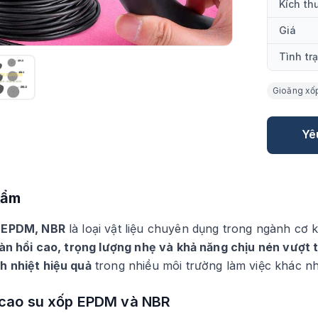
Kích th
Giá
Tình tr
Gioăng xốp
Yê
hẩm
p EPDM, NBR
là loại vật liệu chuyên dụng trong ngành cơ kh
àn hồi cao, trọng lượng nhẹ và khả năng chịu nén vượt t
h nhiệt hiệu quả
trong nhiều môi trường làm việc khác n
 cao su xốp EPDM và NBR