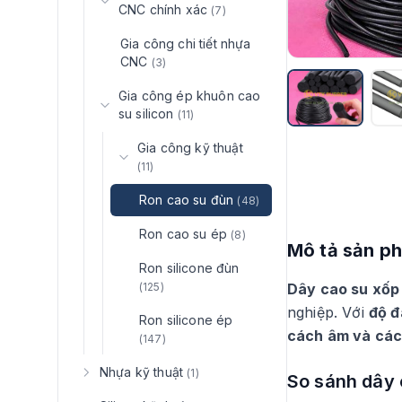
CNC chính xác
(7)
Gia công chi tiết nhựa
CNC
(3)
Gia công ép khuôn cao
su silicon
(11)
Gia công kỹ thuật
(11)
Ron cao su đùn
(48)
Ron cao su ép
(8)
Mô tả sản p
Ron silicone đùn
(125)
Dây cao su xố
nghiệp. Với
độ đ
Ron silicone ép
cách âm và các
(147)
Nhựa kỹ thuật
(1)
So sánh dây