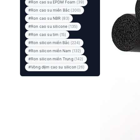
#Ron cao su EPDM Foam
(39)
#Ron cao su miền Bắc
(200)
#Ron cao su NBR
(83)
#Ron cao su silicone
(135)
#Ron cao su tim
(15)
#Ron silicon miền Bắc
(224)
#Ron silicon miền Nam
(132)
#Ron silicon miền Trung
(142)
#Vòng đệm cao su silicon
(26)