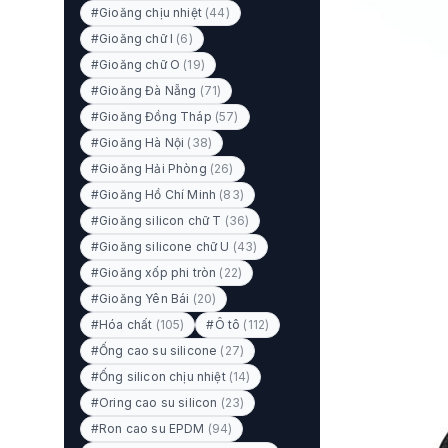
#Gioăng chịu nhiệt
(44)
#Gioăng chữ I
(6)
#Gioăng chữ O
(19)
#Gioăng Đà Nẵng
(71)
#Gioăng Đồng Tháp
(57)
#Gioăng Hà Nội
(38)
#Gioăng Hải Phòng
(26)
#Gioăng Hồ Chí Minh
(83)
#Gioăng silicon chữ T
(36)
#Gioăng silicone chữ U
(43)
#Gioăng xốp phi tròn
(22)
#Gioăng Yên Bái
(20)
#Hóa chất
(105)
#Ô tô
(112)
#Ống cao su silicone
(27)
#Ống silicon chịu nhiệt
(14)
#Oring cao su silicon
(23)
#Ron cao su EPDM
(94)