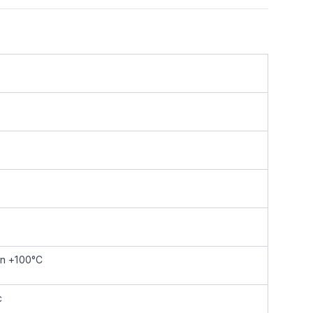
ến +100°C
c