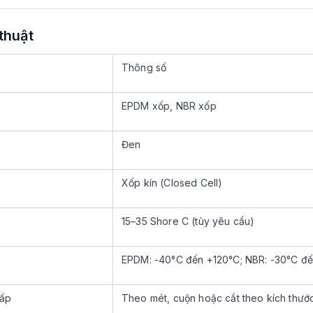
thuật
Thông số
EPDM xốp, NBR xốp
Đen
Xốp kín (Closed Cell)
15–35 Shore C (tùy yêu cầu)
EPDM: -40°C đến +120°C; NBR: -30°C đ
cấp
Theo mét, cuộn hoặc cắt theo kích thướ