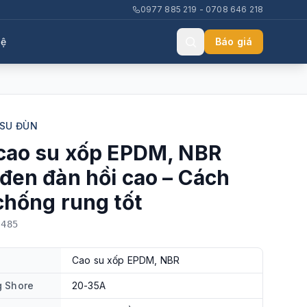
0977 885 219 - 0708 646 218
hệ
Báo giá
 SU ĐÙN
cao su xốp EPDM, NBR
đen đàn hồi cao – Cách
chống rung tốt
-485
Cao su xốp EPDM, NBR
g Shore
20-35A