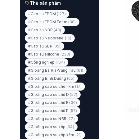
Thẻ sản phẩm
#Cao su EPDM
(127)
#Cao su EPDM Foam
(38)
#Cao su NBR
(48)
#Cao su Neoprene
(16)
#Cao su SBR
(35)
#Cao su silicone
(233)
#Công nghiệp
(164)
#Gioăng Bà Rịa-Vũng Tàu
(61)
#Gioăng Bình Dương
(65)
#Gioăng cao su chèn kín
(17)
#Gioăng cao su chữ D
(57)
#Gioăng cao su chữ E
(36)
#Gioăng cao su chữ P
(57)
#Gioăng cao su NBR
(27)
#Gioăng cao su xốp
(34)
#Gioăng cao su xốp kẽm
(21)