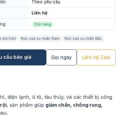
ước
Theo yêu cầu
Liên hệ
ạng
Còn hàng
 phi tròn
Ron cao su miền Nam
Ron cao su miền Bắc
u cầu báo giá
Gọi ngay
Liên hệ Zalo
í, điện lạnh, ô tô, tàu thủy, và các thiết bị công
rội
, sản phẩm giúp
giảm chấn, chống rung,
hau.