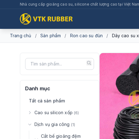
Nhà cung cấp gioăng cao su, silicone chất lượng cao tại Việt Na
Trang chủ
/
Sản phẩm
/
Ron cao su đùn
/
Dây cao su x
Danh mục
Tất cả sản phẩm
Cao su silicon xốp
(6)
Dịch vụ gia công
(1)
Cắt bế gioăng đệm