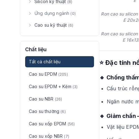
E
Silicon kỹ thuật
(8)
Ứng dụng ngành
(0)
Ron cao su silicon
E 20x2
Cao su kỹ thuật
(6)
Ron cao su silicon
E 16x13
Chất liệu
Tất cả chất liệu
⭐
Đặc tính n
Cao su EPDM
(205)
🔹
Chống thấm
Cao su EPDM + Kẽm
(3)
Cấu trúc rỗng
Cao su NBR
(26)
Ngăn nước mư
Cao su thường
(6)
🔹
Giảm chấn 
Cao su xốp EPDM
(56)
Vật liệu EPD
Cao su xốp NBR
(7)