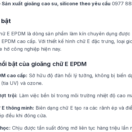
Sản xuất gioăng cao su, silicone theo yêu cầu
0977 88
 bật
hữ E EPDM là dòng sản phẩm làm kín chuyên dụng được đán
EPDM cao cấp. Với thiết kế hình chữ E đặc trưng, loại gi
e hở công nghiệp hiện nay.
nổi bật của gioăng chữ E EPDM
DM cao cấp:
Sở hữu độ đàn hồi lý tưởng, không bị biến dạ
 (tia UV) và ozone.
ợt trội:
Làm việc bền bỉ trong môi trường nhiệt độ cao m
 E thông minh:
Biên dạng chữ E tạo ra các rãnh ép và điểm 
ép đều khi đóng cửa.
 học:
Chịu được tần suất đóng mở liên tục hàng triệu lần