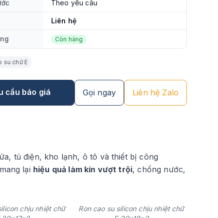
ước
Theo yêu cầu
Liên hệ
ạng
Còn hàng
 su chữ E
u cầu báo giá
Gọi ngay
Liên hệ Zalo
 tủ điện, kho lạnh, ô tô và thiết bị công
 mang lại
hiệu quả làm kín vượt trội
, chống nước,
ilicon chịu nhiệt chữ
Ron cao su silicon chịu nhiệt chữ