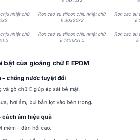
E 18x15x2
E
 chịu nhiệt chữ
Ron cao su silicon chịu nhiệt chữ
Ron cao su s
0x2
E 30x20x2
E 
 chịu nhiệt chữ
Ron cao su silicon chịu nhiệt chữ
Ron cao su s
x1.5
E 14x12x1.5
E
ổi bật của gioăng chữ E EPDM
 – chống nước tuyệt đối
 và gờ chữ E giúp ép sát bề mặt.
a, hơi ẩm, bụi bẩn lọt vào bên trong.
– cách âm hiệu quả
M mềm – đàn hồi cao.