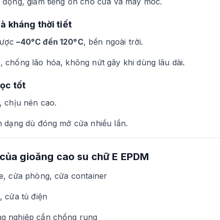
 động, giảm tiếng ồn cho cửa và máy móc.
à kháng thời tiết
được
–40°C đến 120°C
, bền ngoài trời.
 chống lão hóa, không nứt gãy khi dùng lâu dài.
ọc tốt
, chịu nén cao.
n dạng dù đóng mở cửa nhiều lần.
của gioăng cao su chữ E EPDM
e, cửa phòng, cửa container
, cửa tủ điện
g nghiệp cần chống rung