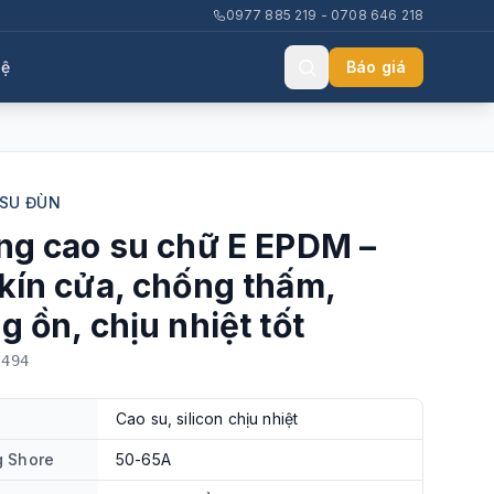
0977 885 219 - 0708 646 218
hệ
Báo giá
 SU ĐÙN
ng cao su chữ E EPDM –
kín cửa, chống thấm,
g ồn, chịu nhiệt tốt
-494
Cao su, silicon chịu nhiệt
g Shore
50-65A