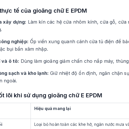
thực tế của gioăng chữ E EPDM
a xây dựng:
Làm kín các hệ cửa nhôm kính, cửa gỗ, cửa n
.
công nghiệp:
Ốp viền xung quanh cánh cửa tủ điện để bảo
ặc bụi bẩn xâm nhập.
 và ô tô:
Dùng làm gioăng giảm chấn cho nắp máy, thùng x
ng sạch và kho lạnh:
Giữ nhiệt độ ổn định, ngăn chặn sự
n ngoài.
cốt lõi khi sử dụng gioăng chữ E EPDM
Hiệu quả mang lại
ối
Loại bỏ hoàn toàn các khe hở, ngăn nước mưa và 