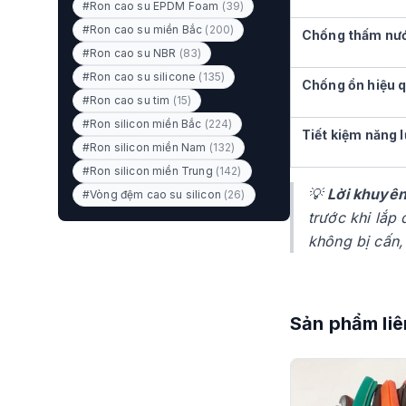
#Ron cao su EPDM Foam
(39)
#Ron cao su miền Bắc
(200)
Chống thấm nư
#Ron cao su NBR
(83)
#Ron cao su silicone
(135)
Chống ồn hiệu 
#Ron cao su tim
(15)
#Ron silicon miền Bắc
(224)
Tiết kiệm năng 
#Ron silicon miền Nam
(132)
#Ron silicon miền Trung
(142)
💡
Lời khuyên
#Vòng đệm cao su silicon
(26)
trước khi lắp
không bị cấn,
Sản phẩm liê