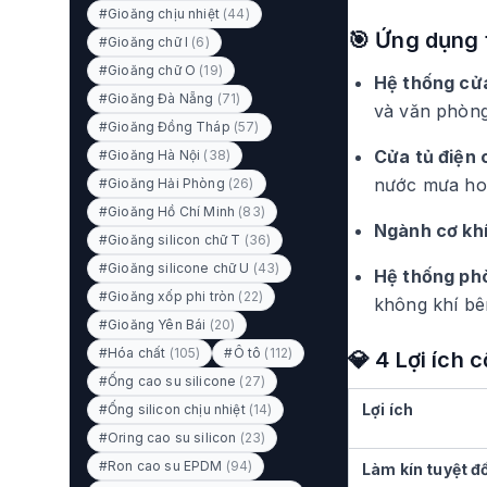
#Gioăng chịu nhiệt
(44)
🎯 Ứng dụng 
#Gioăng chữ I
(6)
#Gioăng chữ O
(19)
Hệ thống cử
#Gioăng Đà Nẵng
(71)
và văn phòng
#Gioăng Đồng Tháp
(57)
Cửa tủ điện 
#Gioăng Hà Nội
(38)
nước mưa ho
#Gioăng Hải Phòng
(26)
#Gioăng Hồ Chí Minh
(83)
Ngành cơ khí
#Gioăng silicon chữ T
(36)
#Gioăng silicone chữ U
(43)
Hệ thống phò
#Gioăng xốp phi tròn
(22)
không khí bê
#Gioăng Yên Bái
(20)
#Hóa chất
(105)
#Ô tô
(112)
💎 4 Lợi ích 
#Ống cao su silicone
(27)
Lợi ích
#Ống silicon chịu nhiệt
(14)
#Oring cao su silicon
(23)
#Ron cao su EPDM
(94)
Làm kín tuyệt đ