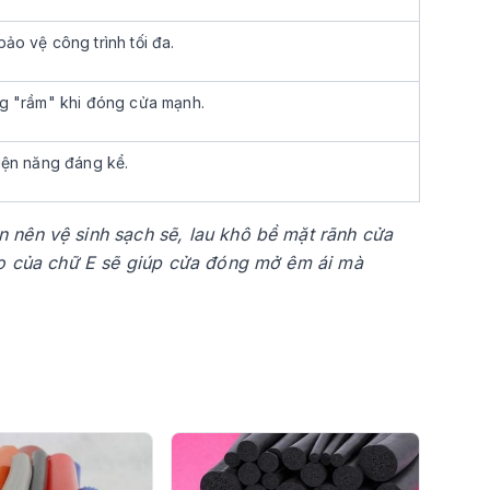
ảo vệ công trình tối đa.
ng "rầm" khi đóng cửa mạnh.
điện năng đáng kể.
 nên vệ sinh sạch sẽ, lau khô bề mặt rãnh cửa
cao của chữ E sẽ giúp cửa đóng mở êm ái mà