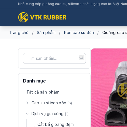
Nhà cung cấp gioăng cao su, silicone chất lượng cao tại Việt Na
Trang chủ
/
Sản phẩm
/
Ron cao su đùn
/
Gioăng cao s
Danh mục
Tất cả sản phẩm
Cao su silicon xốp
(6)
Dịch vụ gia công
(1)
Cắt bế gioăng đệm