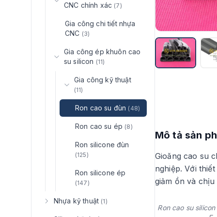
CNC chính xác
(7)
Gia công chi tiết nhựa
CNC
(3)
Gia công ép khuôn cao
su silicon
(11)
Gia công kỹ thuật
(11)
Ron cao su đùn
(48)
Ron cao su ép
(8)
Mô tả sản p
Ron silicone đùn
(125)
Gioăng cao su ch
nghiệp. Với thi
Ron silicone ép
giảm ồn và chịu n
(147)
Nhựa kỹ thuật
(1)
Ron cao su silicon