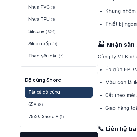
Nhựa PVC
(1)
Khung nhôm –
Nhựa TPU
(1)
Thiết bị ngo
Silicone
(324)
Silicon xốp
🏭
Nhận sản 
(9)
Theo yêu cầu
Công ty VTK ch
(7)
Ép đùn EPDM 
Độ cứng Shore
Màu đen là t
Tất cả độ cứng
Cắt theo mét
65A
(8)
Giao hàng to
75/20 Shore A
(1)
📞
Liên hệ bá