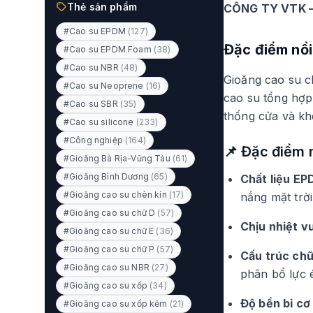
Thẻ sản phẩm
CÔNG TY VTK – 
#Cao su EPDM
(127)
Đặc điểm nổi
#Cao su EPDM Foam
(38)
#Cao su NBR
(48)
Gioăng cao su c
#Cao su Neoprene
(16)
cao su tổng hợp 
#Cao su SBR
(35)
thống cửa và kh
#Cao su silicone
(233)
#Công nghiệp
(164)
📌 Đặc điểm 
#Gioăng Bà Rịa-Vũng Tàu
(61)
#Gioăng Bình Dương
(65)
Chất liệu EP
#Gioăng cao su chèn kín
(17)
nắng mặt trời
#Gioăng cao su chữ D
(57)
Chịu nhiệt vư
#Gioăng cao su chữ E
(36)
#Gioăng cao su chữ P
(57)
Cấu trúc chữ
#Gioăng cao su NBR
(27)
phân bổ lực 
#Gioăng cao su xốp
(34)
Độ bền bỉ cơ
#Gioăng cao su xốp kẽm
(21)