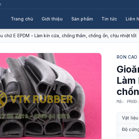
m
Trang chủ
Giới thiệu
Sản phẩm
Tin tức
Liên 
u chữ E EPDM – Làm kín cửa, chống thấm, chống ồn, chịu nhiệt tốt
RON CAO
Gioă
Làm 
chốn
Mã: PROD
Vật liệu
Độ cứn