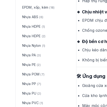
Hấp thụ rung
EPDM, xốp, kẽm
(18)
🔹
Chịu nhiệt v
Nhựa ABS
(6)
EPDM chịu 
Nhựa HDPE
(1)
Chống ozone,
Nhựa HDPE
(2)
🔹
Độ bền cơ h
Nhựa Nylon
(1)
Chịu kéo dãn
Nhựa PA
(3)
Không bị biế
Nhựa PE
(2)
Nhựa POM
(7)
🛠
Ứng dụng 
Nhựa PP
(7)
Gioăng cửa x
Nhựa PU
(2)
Cửa kho lạnh
Nhựa PVC
(1)
Máy móc côn