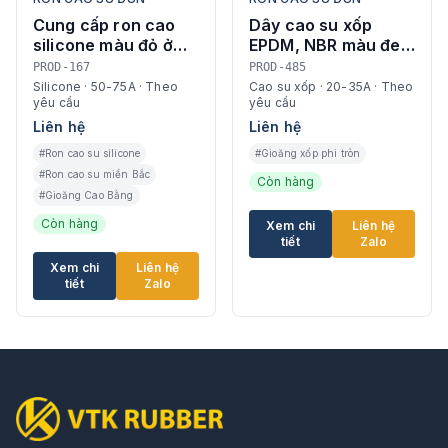
Cung cấp ron cao
Dây cao su xốp
silicone màu đỏ ở
EPDM, NBR màu đen
Cao Bằng
đàn hồi cao – Cách
PROD-167
PROD-485
âm, chống rung tốt
Silicone · 50-75A · Theo
Cao su xốp · 20-35A · Theo
yêu cầu
yêu cầu
Liên hệ
Liên hệ
#Ron cao su silicone
#Gioăng xốp phi tròn
#Ron cao su miền Bắc
Còn hàng
#Gioăng Cao Bằng
Còn hàng
Xem chi
Liên hệ
tiết
Zalo
Xem chi
Liên hệ
tiết
Zalo