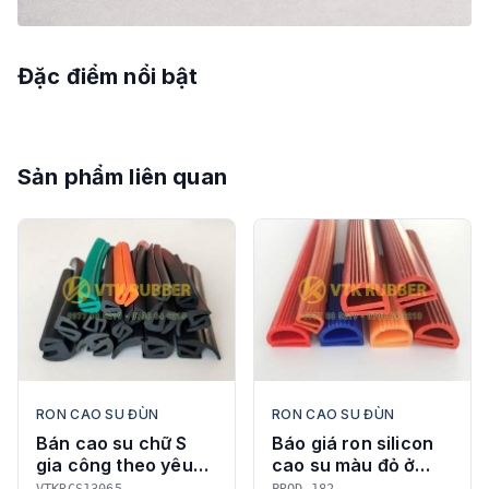
Đặc điểm nổi bật
Sản phẩm liên quan
RON CAO SU ĐÙN
RON CAO SU ĐÙN
Bán cao su chữ S
Báo giá ron silicon
gia công theo yêu
cao su màu đỏ ở
cầu | EPDM,
Tuyên Quang