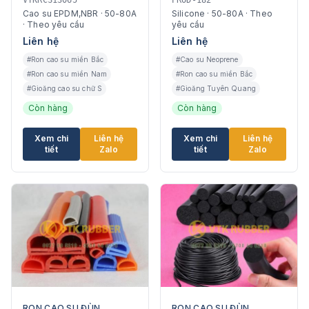
VTKRCS13065
PROD-182
Silicone, NBR
Cao su EPDM,NBR · 50-80A
Silicone · 50-80A · Theo
· Theo yêu cầu
yêu cầu
Liên hệ
Liên hệ
#Ron cao su miền Bắc
#Cao su Neoprene
#Ron cao su miền Nam
#Ron cao su miền Bắc
#Gioăng cao su chữ S
#Gioăng Tuyên Quang
Còn hàng
Còn hàng
Xem chi
Liên hệ
Xem chi
Liên hệ
tiết
Zalo
tiết
Zalo
RON CAO SU ĐÙN
RON CAO SU ĐÙN