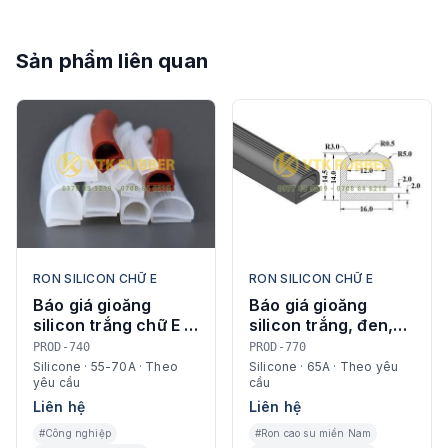
Sản phẩm liên quan
RON SILICON CHỮ E
RON SILICON CHỮ E
Báo giá gioăng
Báo giá gioăng
silicon trắng chữ E ở
silicon trắng, đen,
Thái Nguyên
đỏ chữ E ở Hậu
PROD-740
PROD-770
Giang
Silicone · 55-70A · Theo
Silicone · 65A · Theo yêu
yêu cầu
cầu
Liên hệ
Liên hệ
#Công nghiệp
#Ron cao su miền Nam