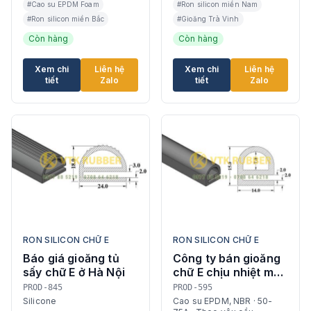
#Cao su EPDM Foam
#Ron silicon miền Nam
#Ron silicon miền Bắc
#Gioăng Trà Vinh
Còn hàng
Còn hàng
Xem chi
Liên hệ
Xem chi
Liên hệ
tiết
Zalo
tiết
Zalo
RON SILICON CHỮ E
RON SILICON CHỮ E
Báo giá gioăng tủ
Công ty bán gioăng
sấy chữ E ở Hà Nội
chữ E chịu nhiệt màu
đỏ, trắng Tây Ninh
PROD-845
PROD-595
Silicone
Cao su EPDM, NBR · 50-