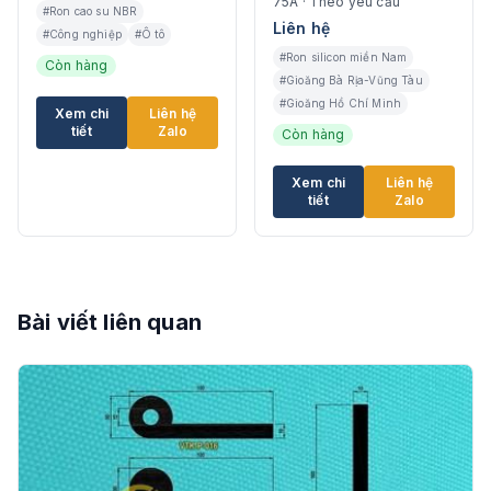
75A · Theo yêu cầu
#Ron cao su NBR
Liên hệ
#Công nghiệp
#Ô tô
#Ron silicon miền Nam
Còn hàng
#Gioăng Bà Rịa-Vũng Tàu
#Gioăng Hồ Chí Minh
Xem chi
Liên hệ
tiết
Zalo
Còn hàng
Xem chi
Liên hệ
tiết
Zalo
Bài viết liên quan