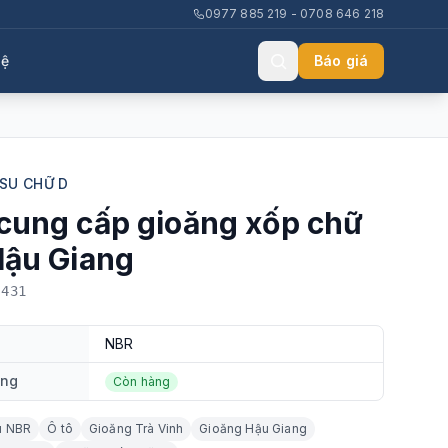
0977 885 219 - 0708 646 218
hệ
Báo giá
SU CHỮ D
cung cấp gioăng xốp chữ
Hậu Giang
-431
NBR
ạng
Còn hàng
u NBR
Ô tô
Gioăng Trà Vinh
Gioăng Hậu Giang