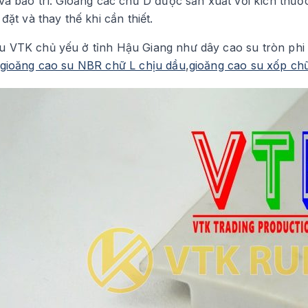
và bảo trì: Gioăng các chữ D được sản xuất với kích thướ
đặt và thay thế khi cần thiết.
 VTK chủ yếu ở tỉnh Hậu Giang như dây cao su tròn phi 10
gioăng cao su NBR chữ L chịu dầu
,
gioăng cao su xốp ch