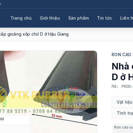
m
Trang chủ
Giới thiệu
Sản phẩm
Tin tức
Liên 
cấp gioăng xốp chữ D ở Hậu Giang
RON CAO 
Nhà 
D ở 
Mã: PROD
Vật liệu
Tình tr
Ron cao s