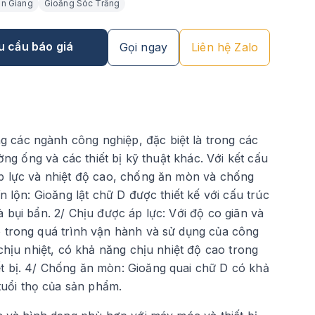
ên Giang
Gioăng Sóc Trăng
u cầu báo giá
Gọi ngay
Liên hệ Zalo
 các ngành công nghiệp, đặc biệt là trong các
ờng ống và các thiết bị kỹ thuật khác. Với kết cấu
áp lực và nhiệt độ cao, chống ăn mòn và chống
n lộn: Gioăng lật chữ D được thiết kế với cấu trúc
 bụi bẩn. 2/ Chịu được áp lực: Với độ co giãn và
o trong quá trình vận hành và sử dụng của công
chịu nhiệt, có khả năng chịu nhiệt độ cao trong
t bị. 4/ Chống ăn mòn: Gioăng quai chữ D có khả
uổi thọ của sản phẩm.