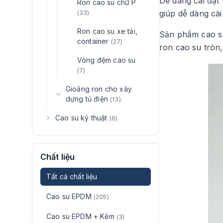
Dễ dàng cài đặt 
Ron cao su chữ P
giúp dễ dàng cài 
(33)
Ron cao su xe tải,
Sản phẩm cao su
container
(27)
ron cao su tròn,
Vòng đệm cao su
(7)
Gioăng ron cho xây
dựng tủ điện
(13)
Cao su kỹ thuật
(6)
Chất liệu
Tất cả chất liệu
Cao su EPDM
(205)
Cao su EPDM + Kẽm
(3)