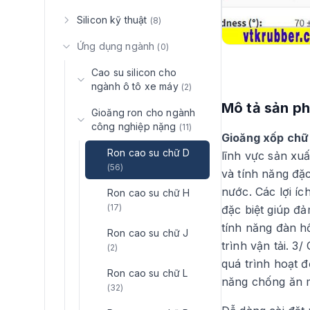
Silicon kỹ thuật
(8)
Ứng dụng ngành
(0)
Cao su silicon cho
ngành ô tô xe máy
(2)
Mô tả sản p
Gioăng ron cho ngành
công nghiệp nặng
(11)
Gioăng xốp chữ
Ron cao su chữ D
lĩnh vực sản xuấ
(56)
và tính năng đặ
nước. Các lợi íc
Ron cao su chữ H
(17)
đặc biệt giúp đả
tính năng đàn h
Ron cao su chữ J
trình vận tải. 3
(2)
quá trình hoạt 
Ron cao su chữ L
năng chống ăn m
(32)