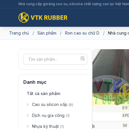
Nhà cung cấp gioăng cao su, silicone chất lượng cao tại Việt Na
Trang chủ
/
Sản phẩm
/
Ron cao su chữ D
/
Nhà cung 
Danh mục
Tất cả sản phẩm
Cao su silicon xốp
(6)
Dịch vụ gia công
(1)
Nhựa kỹ thuật
(1)