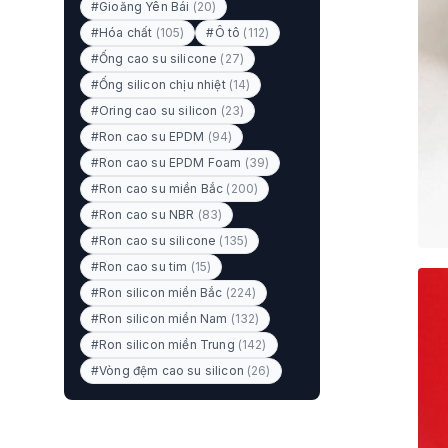
#Gioăng Yên Bái
(20)
#Hóa chất
(105)
#Ô tô
(112)
#Ống cao su silicone
(27)
#Ống silicon chịu nhiệt
(14)
#Oring cao su silicon
(23)
#Ron cao su EPDM
(94)
#Ron cao su EPDM Foam
(39)
#Ron cao su miền Bắc
(200)
#Ron cao su NBR
(83)
#Ron cao su silicone
(135)
#Ron cao su tim
(15)
#Ron silicon miền Bắc
(224)
#Ron silicon miền Nam
(132)
#Ron silicon miền Trung
(142)
#Vòng đệm cao su silicon
(26)