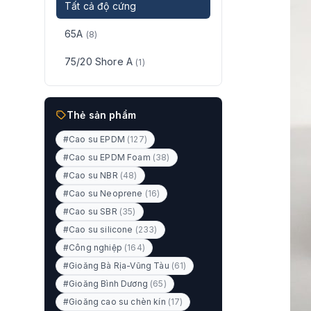
Tất cả độ cứng
65A
(8)
75/20 Shore A
(1)
Thẻ sản phẩm
#Cao su EPDM
(127)
#Cao su EPDM Foam
(38)
#Cao su NBR
(48)
#Cao su Neoprene
(16)
#Cao su SBR
(35)
#Cao su silicone
(233)
#Công nghiệp
(164)
#Gioăng Bà Rịa-Vũng Tàu
(61)
#Gioăng Bình Dương
(65)
#Gioăng cao su chèn kín
(17)