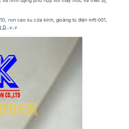
c và hình dạng phù hợp với máy móc và thiết bị,
, ron cao su cửa kính, gioăng tủ điện mft-001,
ữ D
...v..v