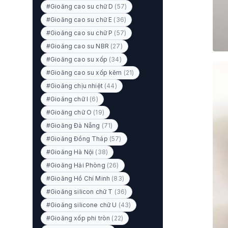
#Gioăng cao su chữ D
(57)
#Gioăng cao su chữ E
(36)
#Gioăng cao su chữ P
(57)
#Gioăng cao su NBR
(27)
#Gioăng cao su xốp
(34)
#Gioăng cao su xốp kẽm
(21)
#Gioăng chịu nhiệt
(44)
#Gioăng chữ I
(6)
#Gioăng chữ O
(19)
#Gioăng Đà Nẵng
(71)
#Gioăng Đồng Tháp
(57)
#Gioăng Hà Nội
(38)
#Gioăng Hải Phòng
(26)
#Gioăng Hồ Chí Minh
(83)
#Gioăng silicon chữ T
(36)
#Gioăng silicone chữ U
(43)
#Gioăng xốp phi tròn
(22)