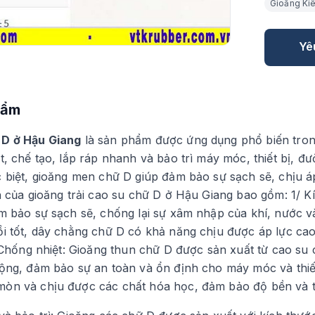
Gioăng Ki
Yê
hẩm
 D ở Hậu Giang
là sản phẩm được ứng dụng phổ biến trong
t, chế tạo, lắp ráp nhanh và bảo trì máy móc, thiết bị, đư
c biệt, gioăng men chữ D giúp đảm bảo sự sạch sẽ, chịu 
h của gioăng trải cao su chữ D ở Hậu Giang bao gồm: 1/ Kí
m bảo sự sạch sẽ, chống lại sự xâm nhập của khí, nước và
ồi tốt, dây chằng chữ D có khả năng chịu được áp lực ca
/ Chống nhiệt: Gioăng thun chữ D được sản xuất từ cao su 
động, đảm bảo sự an toàn và ổn định cho máy móc và thiế
òn và chịu được các chất hóa học, đảm bảo độ bền và t