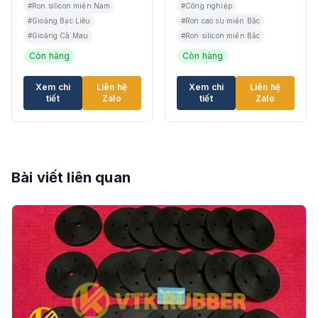
#Ron silicon miền Nam
#Công nghiệp
#Gioăng Bạc Liêu
#Ron cao su miền Bắc
#Gioăng Cà Mau
#Ron silicon miền Bắc
Còn hàng
Còn hàng
Xem chi
Liên hệ
Xem chi
Liên hệ
tiết
Zalo
tiết
Zalo
Bài viết liên quan