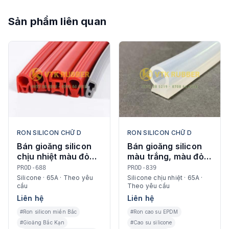
Sản phẩm liên quan
RON SILICON CHỮ D
RON SILICON CHỮ D
Bán gioăng silicon
Bán gioăng silicon
chịu nhiệt màu đỏ
màu trắng, màu đỏ,
chữ D ở Bắc Kạn
vàng chữ D ở Hà
PROD-688
PROD-839
Nam
Silicone · 65A · Theo yêu
Silicone chịu nhiệt · 65A ·
cầu
Theo yêu cầu
Liên hệ
Liên hệ
#Ron silicon miền Bắc
#Ron cao su EPDM
#Gioăng Bắc Kạn
#Cao su silicone