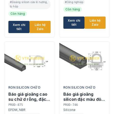
#Gioăng silicon cửa lò nướng,
#Công nghiệp
tủ hấp
Còn hàng
Còn hàng
Xem chi
Liên hệ
tiết
Zalo
Xem chi
Liên hệ
tiết
Zalo
RON SILICON CHỮ D
RON SILICON CHỮ D
Báo giá gioăng cao
Báo giá gioăng
su chữ d rỗng, đặc
silicon đặc màu đỏ
chịu nhiệt ở Cần Thơ
chữ D ở Phú Thọ
PROD-875
PROD-746
EPDM, NBR
Silicone