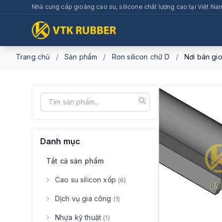
Nhà cung cấp gioăng cao su, silicone chất lượng cao tại Việt Na
Trang chủ
/
Sản phẩm
/
Ron silicon chữ D
/
Nơi bán gio
Danh mục
Tất cả sản phẩm
Cao su silicon xốp
(6)
Dịch vụ gia công
(1)
Nhựa kỹ thuật
(1)