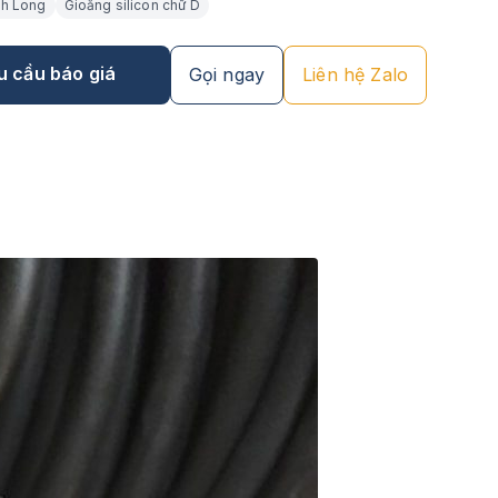
nh Long
Gioăng silicon chữ D
u cầu báo giá
Gọi ngay
Liên hệ Zalo