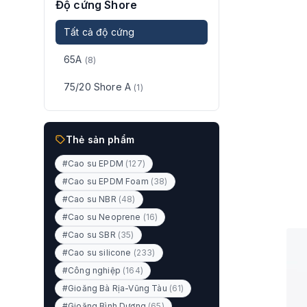
Độ cứng Shore
Tất cả độ cứng
65A
(8)
75/20 Shore A
(1)
Thẻ sản phẩm
#Cao su EPDM
(127)
#Cao su EPDM Foam
(38)
#Cao su NBR
(48)
#Cao su Neoprene
(16)
#Cao su SBR
(35)
#Cao su silicone
(233)
#Công nghiệp
(164)
#Gioăng Bà Rịa-Vũng Tàu
(61)
#Gioăng Bình Dương
(65)