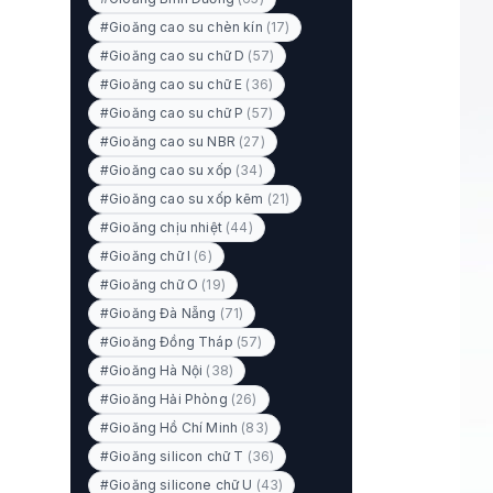
#Gioăng cao su chèn kín
(17)
#Gioăng cao su chữ D
(57)
#Gioăng cao su chữ E
(36)
#Gioăng cao su chữ P
(57)
#Gioăng cao su NBR
(27)
#Gioăng cao su xốp
(34)
#Gioăng cao su xốp kẽm
(21)
#Gioăng chịu nhiệt
(44)
#Gioăng chữ I
(6)
#Gioăng chữ O
(19)
#Gioăng Đà Nẵng
(71)
#Gioăng Đồng Tháp
(57)
#Gioăng Hà Nội
(38)
#Gioăng Hải Phòng
(26)
#Gioăng Hồ Chí Minh
(83)
#Gioăng silicon chữ T
(36)
#Gioăng silicone chữ U
(43)