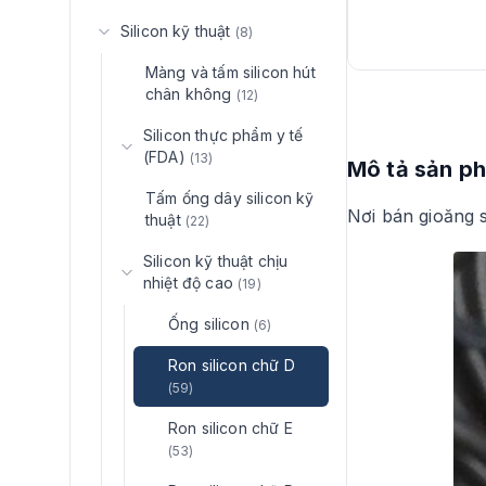
Silicon kỹ thuật
(8)
Màng và tấm silicon hút
chân không
(12)
Silicon thực phẩm y tế
(FDA)
(13)
Mô tả sản p
Tấm ống dây silicon kỹ
Nơi bán gioăng s
thuật
(22)
Silicon kỹ thuật chịu
nhiệt độ cao
(19)
Ống silicon
(6)
Ron silicon chữ D
(59)
Ron silicon chữ E
(53)