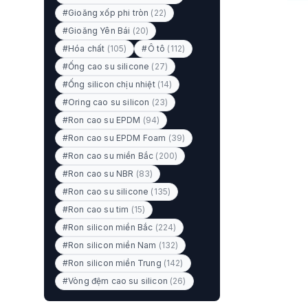
#Gioăng xốp phi tròn
(22)
#Gioăng Yên Bái
(20)
#Hóa chất
(105)
#Ô tô
(112)
#Ống cao su silicone
(27)
#Ống silicon chịu nhiệt
(14)
#Oring cao su silicon
(23)
#Ron cao su EPDM
(94)
#Ron cao su EPDM Foam
(39)
#Ron cao su miền Bắc
(200)
#Ron cao su NBR
(83)
#Ron cao su silicone
(135)
#Ron cao su tim
(15)
#Ron silicon miền Bắc
(224)
#Ron silicon miền Nam
(132)
#Ron silicon miền Trung
(142)
#Vòng đệm cao su silicon
(26)