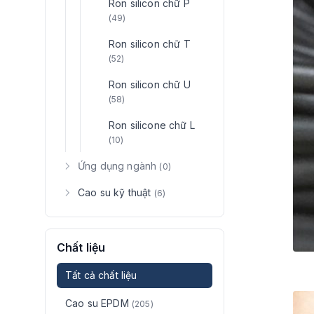
Ron silicon chữ P
(49)
Ron silicon chữ T
(52)
Ron silicon chữ U
(58)
Ron silicone chữ L
(10)
Ứng dụng ngành
(0)
Cao su kỹ thuật
(6)
Chất liệu
Tất cả chất liệu
Cao su EPDM
(205)