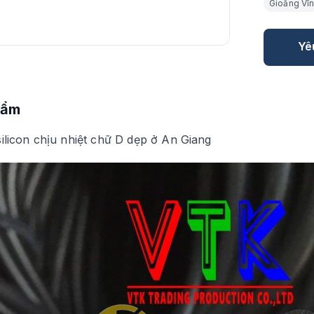
Gioăng Vĩ
Yê
hẩm
ilicon chịu nhiệt chữ D dẹp ở An Giang