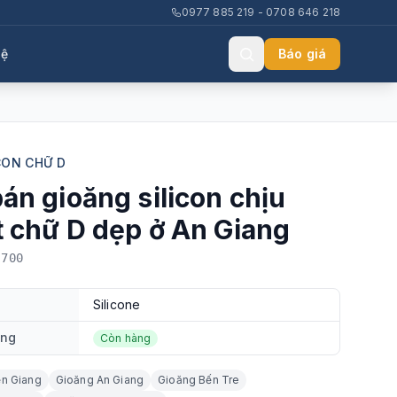
0977 885 219 - 0708 646 218
hệ
Báo giá
CON CHỮ D
bán gioăng silicon chịu
t chữ D dẹp ở An Giang
-700
Silicone
ạng
Còn hàng
ền Giang
Gioăng An Giang
Gioăng Bến Tre