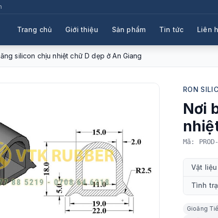
m
Trang chủ
Giới thiệu
Sản phẩm
Tin tức
Liên 
ăng silicon chịu nhiệt chữ D dẹp ở An Giang
RON SILI
Nơi 
nhiệ
Mã: PROD
Vật liệu
Tình tr
Gioăng Ti