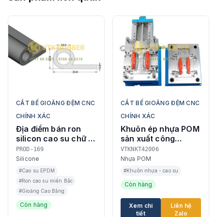
CẮT BẾ GIOĂNG ĐỆM CNC
CẮT BẾ GIOĂNG ĐỆM CNC
CHÍNH XÁC
CHÍNH XÁC
Địa điểm bán ron
Khuôn ép nhựa POM
silicon cao su chữ P
sản xuất công
ở Cao Bằng
nghiệp
PROD-169
VTKNKT42006
Silicone
Nhựa POM
#Cao su EPDM
#Khuôn nhựa - cao su
#Ron cao su miền Bắc
Còn hàng
#Gioăng Cao Bằng
Còn hàng
Xem chi
Liên hệ
tiết
Zalo