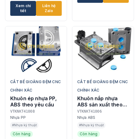
Xem chi
Liên hệ
tiết
Zalo
CẮT BẾ GIOĂNG ĐỆM CNC
CẮT BẾ GIOĂNG ĐỆM CNC
CHÍNH XÁC
CHÍNH XÁC
Khuôn ép nhựa PP,
Khuôn nắp nhựa
ABS theo yêu cầu
ABS sản xuất theo
bản vẽ
VTKNKT41008
VTKNKT41006
Nhựa PP
Nhựa ABS
#Nhựa kỹ thuật
#Nhựa kỹ thuật
Còn hàng
Còn hàng