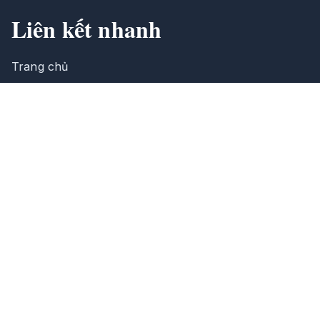
Liên kết nhanh
Trang chủ
Sản phẩm
Giới thiệu
Tin tức
Liên hệ
Thông tin liên hệ
390/31 Hà Huy Giáp, phường An Phú Đông,
Thành phố Hồ Chí Minh