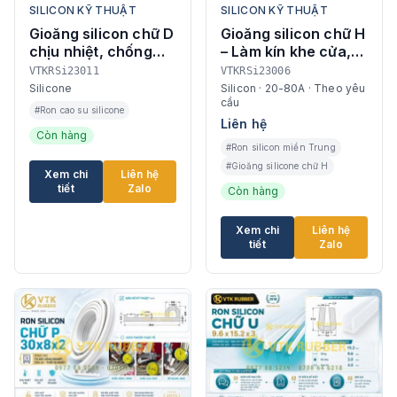
SILICON KỸ THUẬT
SILICON KỸ THUẬT
Gioăng silicon chữ D
Gioăng silicon chữ H
chịu nhiệt, chống
– Làm kín khe cửa,
bụi kín khít
chịu nhiệt, chống
VTKRSi23011
VTKRSi23006
thấm hiệu quả
Silicone
Silicon · 20-80A · Theo yêu
cầu
#Ron cao su silicone
Liên hệ
Còn hàng
#Ron silicon miền Trung
#Gioăng silicone chữ H
Xem chi
Liên hệ
tiết
Zalo
Còn hàng
Xem chi
Liên hệ
tiết
Zalo