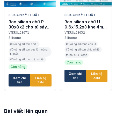
SILICON KỸ THUẬT
SILICON KỸ THUẬT
Ron silicon chữ P
Ron silicon chữ U
30x8x2 cho tủ sấy
9.6x15.2x3 khe 4mm
chịu nhiệt tại Khánh
cho cửa máy tại Huế
VTKRSi23071
VTKRSi23052
Hòa
Silicone
Silicone
#Gioăng silicon chữ P
#Gioăng silicone chữ U
#Gioăng silicon cửa lò nướng,
#Gioăng silicon chịu nhiệt
tủ hấp
#Cao su silicone
#Gioăng silicon chịu nhiệt
Còn hàng
Còn hàng
Xem chi
Liên hệ
tiết
Zalo
Xem chi
Liên hệ
tiết
Zalo
Bài viết liên quan