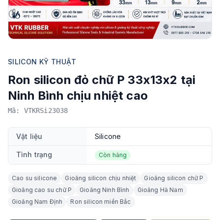
SILICON KỸ THUẬT
Ron silicon đỏ chữ P 33x13x2 tại
Ninh Bình chịu nhiệt cao
Mã: VTKRSi23038
Vật liệu
Silicone
Tình trạng
Còn hàng
Cao su silicone
Gioăng silicon chịu nhiệt
Gioăng silicon chữ P
Gioăng cao su chữ P
Gioăng Ninh Bình
Gioăng Hà Nam
Gioăng Nam Định
Ron silicon miền Bắc