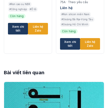
75A · Theo yêu cầu
#Ron cao su NBR
Liên hệ
#Công nghiệp
#Ô tô
#Ron silicon miền Nam
Còn hàng
#Gioăng Bà Rịa-Vũng Tàu
#Gioăng Hồ Chí Minh
Xem chi
Liên hệ
tiết
Zalo
Còn hàng
Xem chi
Liên hệ
tiết
Zalo
Bài viết liên quan