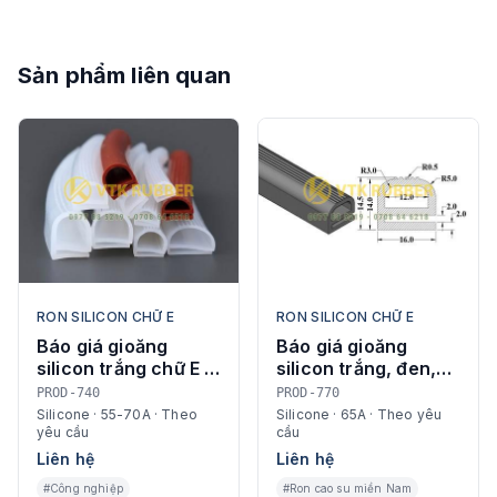
Sản phẩm liên quan
RON SILICON CHỮ E
RON SILICON CHỮ E
Báo giá gioăng
Báo giá gioăng
silicon trắng chữ E ở
silicon trắng, đen,
Thái Nguyên
đỏ chữ E ở Hậu
PROD-740
PROD-770
Giang
Silicone · 55-70A · Theo
Silicone · 65A · Theo yêu
yêu cầu
cầu
Liên hệ
Liên hệ
#Công nghiệp
#Ron cao su miền Nam