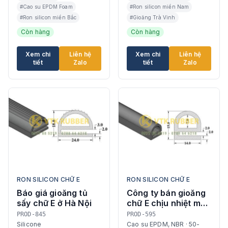
#Cao su EPDM Foam
#Ron silicon miền Nam
#Ron silicon miền Bắc
#Gioăng Trà Vinh
Còn hàng
Còn hàng
Xem chi
Liên hệ
Xem chi
Liên hệ
tiết
Zalo
tiết
Zalo
RON SILICON CHỮ E
RON SILICON CHỮ E
Báo giá gioăng tủ
Công ty bán gioăng
sấy chữ E ở Hà Nội
chữ E chịu nhiệt màu
đỏ, trắng Tây Ninh
PROD-845
PROD-595
Silicone
Cao su EPDM, NBR · 50-