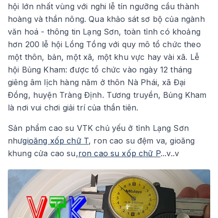
hội lớn nhất vùng với nghi lễ tín ngưỡng cầu thành
hoàng và thần nông. Qua khảo sát sơ bộ của ngành
văn hoá - thông tin Lạng Sơn, toàn tỉnh có khoảng
hơn 200 lễ hội Lồng Tồng với quy mô tổ chức theo
một thôn, bản, một xã, một khu vực hay vài xã. Lễ
hội Bủng Kham: được tổ chức vào ngày 12 tháng
giêng âm lịch hàng năm ở thôn Nà Phái, xã Đại
Đồng, huyện Tràng Định. Tương truyền, Bủng Kham
là nơi vui chơi giải trí của thần tiên.
Sản phẩm cao su VTK chủ yếu ở tỉnh Lạng Sơn
như
gioăng xốp chữ T
, ron cao su đệm va, gioăng
khung cửa cao su,
ron cao su xốp chữ P
...v..v