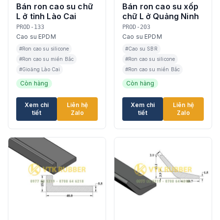
Bán ron cao su chữ
Bán ron cao su xốp
L ở tỉnh Lào Cai
chữ L ở Quảng Ninh
PROD-133
PROD-203
Cao su EPDM
Cao su EPDM
#Ron cao su silicone
#Cao su SBR
#Ron cao su miền Bắc
#Ron cao su silicone
#Gioăng Lào Cai
#Ron cao su miền Bắc
Còn hàng
Còn hàng
Xem chi
Liên hệ
Xem chi
Liên hệ
tiết
Zalo
tiết
Zalo