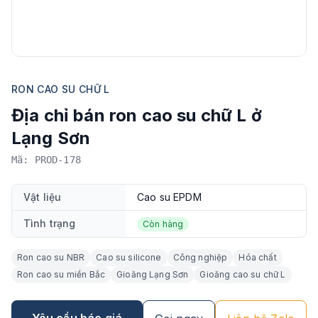
RON CAO SU CHỮ L
Địa chỉ bán ron cao su chữ L ở
Lạng Sơn
Mã: PROD-178
Vật liệu
Cao su EPDM
Tình trạng
Còn hàng
Ron cao su NBR
Cao su silicone
Công nghiệp
Hóa chất
Ron cao su miền Bắc
Gioăng Lạng Sơn
Gioăng cao su chữ L
Yêu cầu báo giá