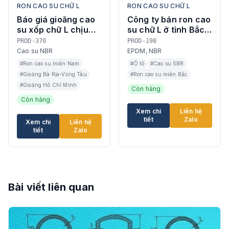
RON CAO SU CHỮ L
RON CAO SU CHỮ L
Báo giá gioăng cao
Công ty bán ron cao
su xốp chữ L chịu
su chữ L ở tỉnh Bắc
dầu ở Đồng Nai
Ninh
PROD-370
PROD-198
Cao su NBR
EPDM, NBR
#Ron cao su miền Nam
#Ô tô
#Cao su SBR
#Gioăng Bà Rịa-Vũng Tàu
#Ron cao su miền Bắc
#Gioăng Hồ Chí Minh
Còn hàng
Còn hàng
Xem chi
Liên hệ
tiết
Zalo
Xem chi
Liên hệ
tiết
Zalo
Bài viết liên quan