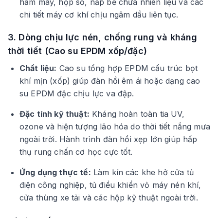
hầm máy, hộp số, nắp bể chứa nhiên liệu và các
chi tiết máy cơ khí chịu ngâm dầu liên tục.
3. Dòng chịu lực nén, chống rung và kháng
thời tiết (Cao su EPDM xốp/đặc)
Chất liệu:
Cao su tổng hợp EPDM cấu trúc bọt
khí mịn (xốp) giúp đàn hồi êm ái hoặc dạng cao
su EPDM đặc chịu lực va đập.
Đặc tính kỹ thuật:
Kháng hoàn toàn tia UV,
ozone và hiện tượng lão hóa do thời tiết nắng mưa
ngoài trời. Hành trình đàn hồi xẹp lớn giúp hấp
thụ rung chấn cơ học cực tốt.
Ứng dụng thực tế:
Làm kín các khe hở cửa tủ
điện công nghiệp, tủ điều khiển vỏ máy nén khí,
cửa thùng xe tải và các hộp kỹ thuật ngoài trời.