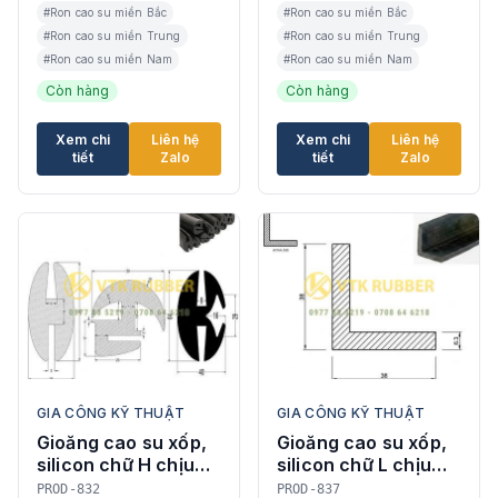
#Ron cao su miền Bắc
#Ron cao su miền Bắc
#Ron cao su miền Trung
#Ron cao su miền Trung
#Ron cao su miền Nam
#Ron cao su miền Nam
Còn hàng
Còn hàng
Xem chi
Liên hệ
Xem chi
Liên hệ
tiết
Zalo
tiết
Zalo
GIA CÔNG KỸ THUẬT
GIA CÔNG KỸ THUẬT
Gioăng cao su xốp,
Gioăng cao su xốp,
silicon chữ H chịu
silicon chữ L chịu
nhiệt, chịu dầu, chịu
nhiệt, chịu dầu, chịu
PROD-832
PROD-837