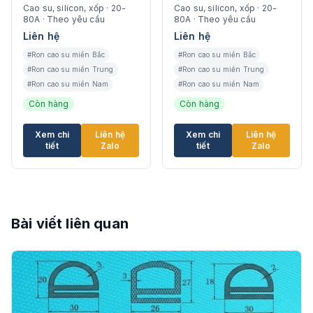
lực
lực
Cao su, silicon, xốp · 20-
Cao su, silicon, xốp · 20-
80A · Theo yêu cầu
80A · Theo yêu cầu
Liên hệ
Liên hệ
#Ron cao su miền Bắc
#Ron cao su miền Bắc
#Ron cao su miền Trung
#Ron cao su miền Trung
#Ron cao su miền Nam
#Ron cao su miền Nam
Còn hàng
Còn hàng
Xem chi
Liên hệ
Xem chi
Liên hệ
tiết
Zalo
tiết
Zalo
Bài viết liên quan