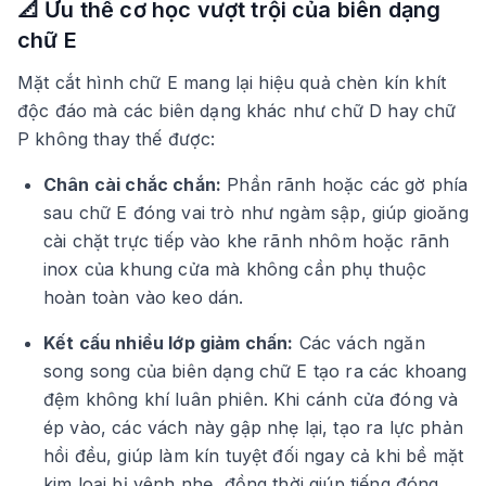
📐 Ưu thế cơ học vượt trội của biên dạng
chữ E
Mặt cắt hình chữ E mang lại hiệu quả chèn kín khít
độc đáo mà các biên dạng khác như chữ D hay chữ
P không thay thế được:
Chân cài chắc chắn:
Phần rãnh hoặc các gờ phía
sau chữ E đóng vai trò như ngàm sập, giúp gioăng
cài chặt trực tiếp vào khe rãnh nhôm hoặc rãnh
inox của khung cửa mà không cần phụ thuộc
hoàn toàn vào keo dán.
Kết cấu nhiều lớp giảm chấn:
Các vách ngăn
song song của biên dạng chữ E tạo ra các khoang
đệm không khí luân phiên. Khi cánh cửa đóng và
ép vào, các vách này gập nhẹ lại, tạo ra lực phản
hồi đều, giúp làm kín tuyệt đối ngay cả khi bề mặt
kim loại bị vênh nhẹ, đồng thời giúp tiếng đóng