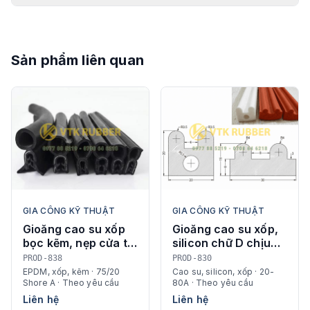
Sản phẩm liên quan
GIA CÔNG KỸ THUẬT
GIA CÔNG KỸ THUẬT
Gioăng cao su xốp
Gioăng cao su xốp,
bọc kẽm, nẹp cửa tủ
silicon chữ D chịu
điện chữ U
nhiệt, chịu dầu, chịu
PROD-838
PROD-830
lực
EPDM, xốp, kẽm · 75/20
Cao su, silicon, xốp · 20-
Shore A · Theo yêu cầu
80A · Theo yêu cầu
Liên hệ
Liên hệ