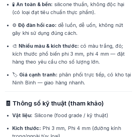
🧪
An toàn & bền:
silicone thuần, không độc hại
(có loại đạt tiêu chuẩn thực phẩm).
⚙️
Độ đàn hồi cao:
dễ luồn, dễ uốn, không nứt
gãy khi sử dụng đúng cách.
🎨
Nhiều màu & kích thước:
có màu trắng, đỏ;
kích thước phổ biến phi 3 mm, phi 4 mm — đặt
hàng theo yêu cầu cho số lượng lớn.
🏷️
Giá cạnh tranh:
phân phối trực tiếp, có kho tại
Ninh Bình — giao hàng nhanh.
🧾 Thông số kỹ thuật (tham khảo)
Vật liệu:
Silicone (food grade / kỹ thuật)
Kích thước:
Phi 3 mm, Phi 4 mm (đường kính
trong/ngoài tùy loại)