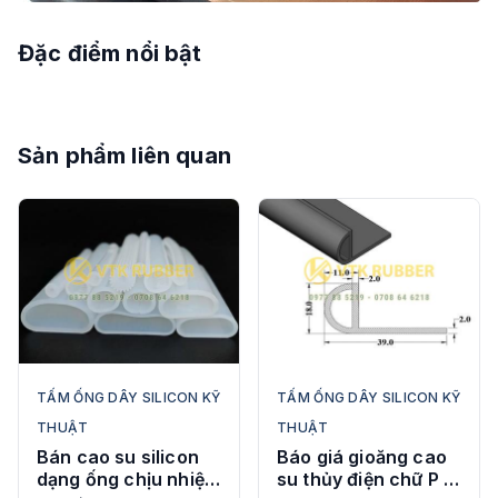
Đặc điểm nổi bật
Sản phẩm liên quan
TẤM ỐNG DÂY SILICON KỸ
TẤM ỐNG DÂY SILICON KỸ
THUẬT
THUẬT
Bán cao su silicon
Báo giá gioăng cao
dạng ống chịu nhiệt
su thủy điện chữ P ở