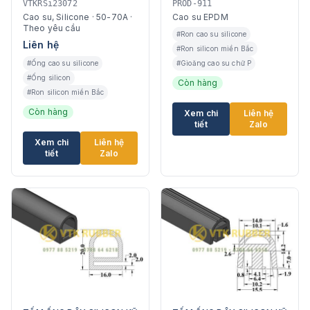
đa dạng kích thước
Ninh Bình
VTKRSi23072
PROD-911
Cao su, Silicone · 50-70A ·
Cao su EPDM
Theo yêu cầu
#Ron cao su silicone
Liên hệ
#Ron silicon miền Bắc
#Ống cao su silicone
#Gioăng cao su chữ P
#Ống silicon
Còn hàng
#Ron silicon miền Bắc
Còn hàng
Xem chi
Liên hệ
tiết
Zalo
Xem chi
Liên hệ
tiết
Zalo