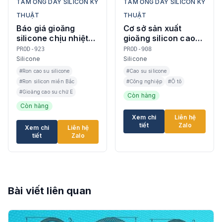
TẤM ỐNG DÂY SILICON KỸ
TẤM ỐNG DÂY SILICON KỸ
THUẬT
THUẬT
Báo giá gioăng
Cơ sở sản xuất
silicone chịu nhiệt
gioăng silicon cao
chữ E ở Ninh Bình
su chữ D chống ồn ở
PROD-923
PROD-908
Ninh Bình
Silicone
Silicone
#Ron cao su silicone
#Cao su silicone
#Ron silicon miền Bắc
#Công nghiệp
#Ô tô
#Gioăng cao su chữ E
Còn hàng
Còn hàng
Xem chi
Liên hệ
tiết
Zalo
Xem chi
Liên hệ
tiết
Zalo
Bài viết liên quan